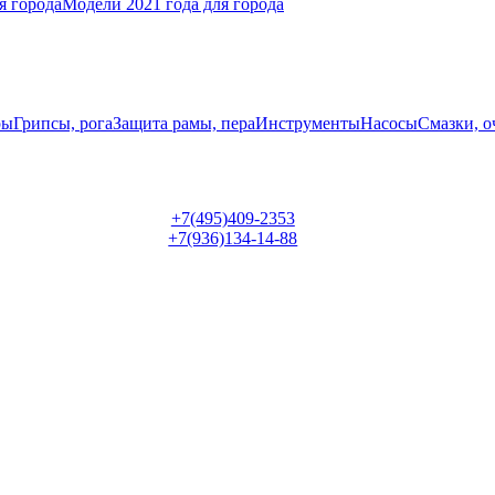
я города
Модели 2021 года для города
ры
Грипсы, рога
Защита рамы, пера
Инструменты
Насосы
Смазки, о
+7(495)409-2353
+7(936)134-14-88