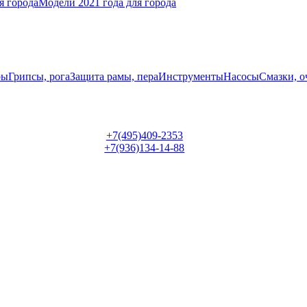
я города
Модели 2021 года для города
ры
Грипсы, рога
Защита рамы, пера
Инструменты
Насосы
Смазки, о
+7(495)409-2353
+7(936)134-14-88