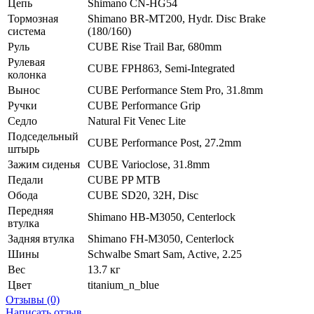
Цепь
Shimano CN-HG54
Тормозная
Shimano BR-MT200, Hydr. Disc Brake
система
(180/160)
Руль
CUBE Rise Trail Bar, 680mm
Рулевая
CUBE FPH863, Semi-Integrated
колонка
Вынос
CUBE Performance Stem Pro, 31.8mm
Ручки
CUBE Performance Grip
Седло
Natural Fit Venec Lite
Подседельный
CUBE Performance Post, 27.2mm
штырь
Зажим сиденья
CUBE Varioclose, 31.8mm
Педали
CUBE PP MTB
Обода
CUBE SD20, 32H, Disc
Передняя
Shimano HB-M3050, Centerlock
втулка
Задняя втулка
Shimano FH-M3050, Centerlock
Шины
Schwalbe Smart Sam, Active, 2.25
Вес
13.7 кг
Цвет
titanium_n_blue
Отзывы (0)
Написать отзыв