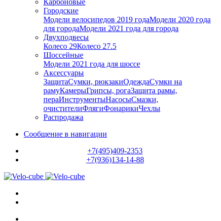
Карбоновые
Городские
Модели велосипедов 2019 года
Модели 2020 года
для города
Модели 2021 года для города
Двухподвесы
Колесо 29
Колесо 27.5
Шоссейные
Модели 2021 года для шоссе
Аксессуары
Защита
Сумки, рюкзаки
Одежда
Сумки на
раму
Камеры
Грипсы, рога
Защита рамы,
пера
Инструменты
Насосы
Смазки,
очистители
Фляги
Фонарики
Чехлы
Распродажа
Сообщение в навигации
+7(495)409-2353
+7(936)134-14-88