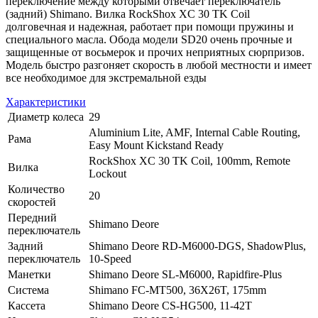
переключение между которыми отвечает переключатель
(задний) Shimano. Вилка RockShox XC 30 TK Coil
долговечная и надежная, работает при помощи пружины и
специального масла. Обода модели SD20 очень прочные и
защищенные от восьмерок и прочих неприятных сюрпризов.
Модель быстро разгоняет скорость в любой местности и имеет
все необходимое для экстремальной езды
Характеристики
Диаметр колеса
29
Aluminium Lite, AMF, Internal Cable Routing,
Рама
Easy Mount Kickstand Ready
RockShox XC 30 TK Coil, 100mm, Remote
Вилка
Lockout
Количество
20
скоростей
Передний
Shimano Deore
переключатель
Задний
Shimano Deore RD-M6000-DGS, ShadowPlus,
переключатель
10-Speed
Манетки
Shimano Deore SL-M6000, Rapidfire-Plus
Система
Shimano FC-MT500, 36X26T, 175mm
Кассета
Shimano Deore CS-HG500, 11-42T