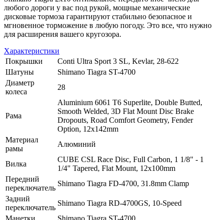
любого дороги у вас под рукой, мощные механические
дисковые тормоза гарантируют стабильно безопасное и
мгновенное торможение в любую погоду. Это все, что нужно
для расширения вашего кругозора.
Характеристики
Покрышки
Conti Ultra Sport 3 SL, Kevlar, 28-622
Шатуны
Shimano Tiagra ST-4700
Диаметр
28
колеса
Aluminium 6061 T6 Superlite, Double Butted,
Smooth Welded, 3D Flat Mount Disc Brake
Рама
Dropouts, Road Comfort Geometry, Fender
Option, 12x142mm
Материал
Алюминий
рамы
CUBE CSL Race Disc, Full Carbon, 1 1/8" - 1
Вилка
1/4" Tapered, Flat Mount, 12x100mm
Передний
Shimano Tiagra FD-4700, 31.8mm Clamp
переключатель
Задний
Shimano Tiagra RD-4700GS, 10-Speed
переключатель
Манетки
Shimano Tiagra ST-4700