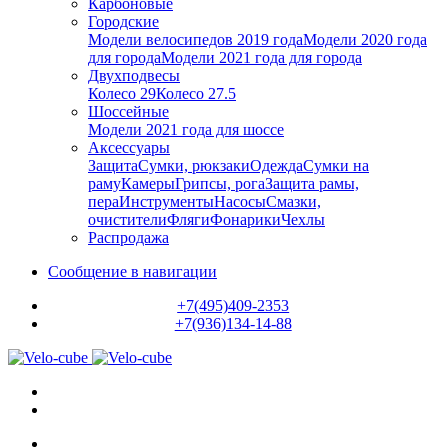
Карбоновые
Городские
Модели велосипедов 2019 года
Модели 2020 года
для города
Модели 2021 года для города
Двухподвесы
Колесо 29
Колесо 27.5
Шоссейные
Модели 2021 года для шоссе
Аксессуары
Защита
Сумки, рюкзаки
Одежда
Сумки на
раму
Камеры
Грипсы, рога
Защита рамы,
пера
Инструменты
Насосы
Смазки,
очистители
Фляги
Фонарики
Чехлы
Распродажа
Сообщение в навигации
+7(495)409-2353
+7(936)134-14-88