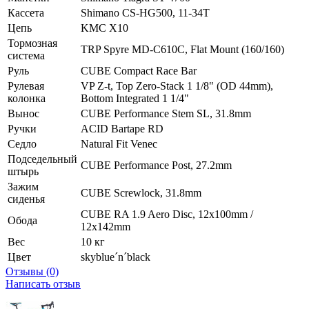
Кассета
Shimano CS-HG500, 11-34T
Цепь
KMC X10
Тормозная
TRP Spyre MD-C610C, Flat Mount (160/160)
система
Руль
CUBE Compact Race Bar
Рулевая
VP Z-t, Top Zero-Stack 1 1/8" (OD 44mm),
колонка
Bottom Integrated 1 1/4"
Вынос
CUBE Performance Stem SL, 31.8mm
Ручки
ACID Bartape RD
Седло
Natural Fit Venec
Подседельный
CUBE Performance Post, 27.2mm
штырь
Зажим
CUBE Screwlock, 31.8mm
сиденья
CUBE RA 1.9 Aero Disc, 12x100mm /
Обода
12x142mm
Вес
10 кг
Цвет
skyblue´n´black
Отзывы (0)
Написать отзыв