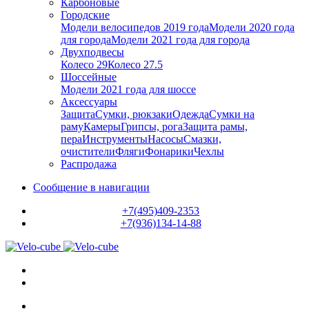
Карбоновые
Городские
Модели велосипедов 2019 года
Модели 2020 года
для города
Модели 2021 года для города
Двухподвесы
Колесо 29
Колесо 27.5
Шоссейные
Модели 2021 года для шоссе
Аксессуары
Защита
Сумки, рюкзаки
Одежда
Сумки на
раму
Камеры
Грипсы, рога
Защита рамы,
пера
Инструменты
Насосы
Смазки,
очистители
Фляги
Фонарики
Чехлы
Распродажа
Сообщение в навигации
+7(495)409-2353
+7(936)134-14-88