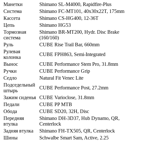
Манетки
Shimano SL-M4000, Rapidfire-Plus
Система
Shimano FC-MT101, 40x30x22T, 175mm
Кассета
Shimano CS-HG400, 12-36T
Цепь
Shimano HG53
Тормозная
Shimano BR-MT200, Hydr. Disc Brake
система
(160/160)
Руль
CUBE Rise Trail Bar, 660mm
Рулевая
CUBE FPH863, Semi-Integrated
колонка
Вынос
CUBE Performance Stem Pro, 31.8mm
Ручки
CUBE Performance Grip
Седло
Natural Fit Venec Lite
Подседельный
CUBE Performance Post, 27.2mm
штырь
Зажим сиденья
CUBE Varioclose, 31.8mm
Педали
CUBE PP MTB
Обода
CUBE SD20, 32H, Disc
Передняя
Shimano DH-3D37, Hub Dynamo, QR,
втулка
Centerlock
Задняя втулка
Shimano FH-TX505, QR, Centerlock
Шины
Schwalbe Smart Sam, Active, 2.25