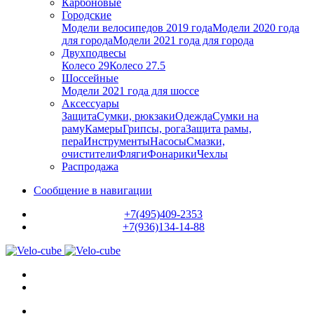
Карбоновые
Городские
Модели велосипедов 2019 года
Модели 2020 года
для города
Модели 2021 года для города
Двухподвесы
Колесо 29
Колесо 27.5
Шоссейные
Модели 2021 года для шоссе
Аксессуары
Защита
Сумки, рюкзаки
Одежда
Сумки на
раму
Камеры
Грипсы, рога
Защита рамы,
пера
Инструменты
Насосы
Смазки,
очистители
Фляги
Фонарики
Чехлы
Распродажа
Сообщение в навигации
+7(495)409-2353
+7(936)134-14-88