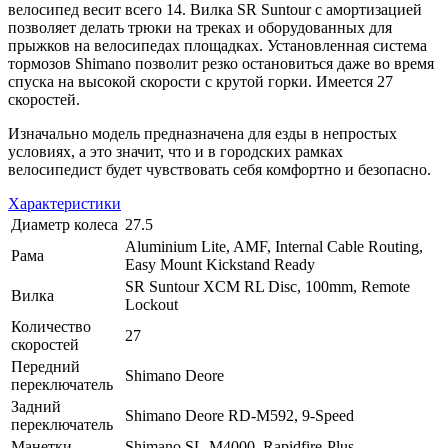
велосипед весит всего 14. Вилка SR Suntour с амортизацией
позволяет делать трюки на треках и оборудованных для
прыжков на велосипедах площадках. Установленная система
тормозов Shimano позволит резко остановиться даже во время
спуска на высокой скорости с крутой горки. Имеется 27
скоростей.
Изначально модель предназначена для езды в непростых
условиях, а это значит, что и в городских рамках
велосипедист будет чувствовать себя комфортно и безопасно.
Характеристики
Диаметр колеса
27.5
Aluminium Lite, AMF, Internal Cable Routing,
Рама
Easy Mount Kickstand Ready
SR Suntour XCM RL Disc, 100mm, Remote
Вилка
Lockout
Количество
27
скоростей
Передний
Shimano Deore
переключатель
Задний
Shimano Deore RD-M592, 9-Speed
переключатель
Манетки
Shimano SL-M4000, Rapidfire-Plus