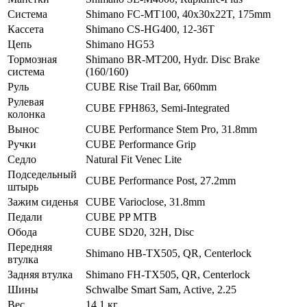
Система
Shimano FC-MT100, 40x30x22T, 175mm
Кассета
Shimano CS-HG400, 12-36T
Цепь
Shimano HG53
Тормозная
Shimano BR-MT200, Hydr. Disc Brake
система
(160/160)
Руль
CUBE Rise Trail Bar, 660mm
Рулевая
CUBE FPH863, Semi-Integrated
колонка
Вынос
CUBE Performance Stem Pro, 31.8mm
Ручки
CUBE Performance Grip
Седло
Natural Fit Venec Lite
Подседельный
CUBE Performance Post, 27.2mm
штырь
Зажим сиденья
CUBE Varioclose, 31.8mm
Педали
CUBE PP MTB
Обода
CUBE SD20, 32H, Disc
Передняя
Shimano HB-TX505, QR, Centerlock
втулка
Задняя втулка
Shimano FH-TX505, QR, Centerlock
Шины
Schwalbe Smart Sam, Active, 2.25
Вес
14.1 кг