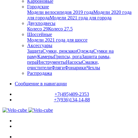
Карбоновые
Городские
Модели велосипедов 2019 года
Модели 2020 года
для города
Модели 2021 года для города
Двухподвесы
Колесо 29
Колесо 27.5
Шоссейные
Модели 2021 года для шоссе
Аксессуары
Защита
Сумки, рюкзаки
Одежда
Сумки на
раму
Камеры
Грипсы, рога
Защита рамы,
пера
Инструменты
Насосы
Смазки,
очистители
Фляги
Фонарики
Чехлы
Распродажа
Сообщение в навигации
+7(495)409-2353
+7(936)134-14-88