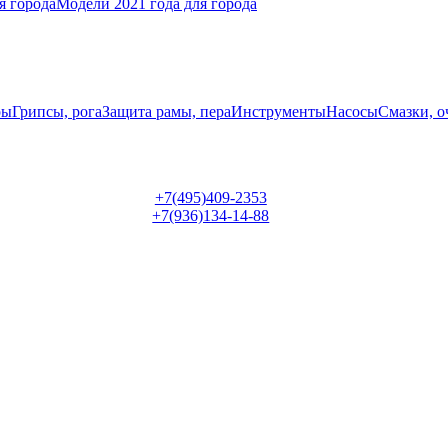
я города
Модели 2021 года для города
ры
Грипсы, рога
Защита рамы, пера
Инструменты
Насосы
Смазки, о
+7(495)409-2353
+7(936)134-14-88