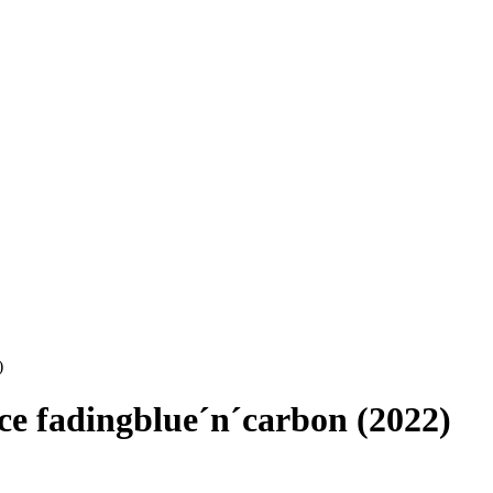
)
e fadingblue´n´carbon (2022)