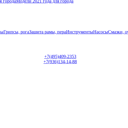
я города
Модели 2021 года для города
ры
Грипсы, рога
Защита рамы, пера
Инструменты
Насосы
Смазки, о
+7(495)409-2353
+7(936)134-14-88