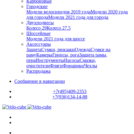
Карбоновые
Городские
Модели велосипедов 2019 года
Модели 2020 года
для города
Модели 2021 года для города
Двухподвесы
Колесо 29
Колесо 27.5
Шоссейные
Модели 2021 года для шоссе
Аксессуары
Защита
Сумки, рюкзаки
Одежда
Сумки на
раму
Камеры
Грипсы, рога
Защита рамы,
пера
Инструменты
Насосы
Смазки,
очистители
Фляги
Фонарики
Чехлы
Распродажа
Сообщение в навигации
+7(495)409-2353
+7(936)134-14-88