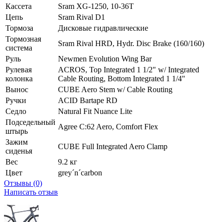
Кассета
Sram XG-1250, 10-36T
Цепь
Sram Rival D1
Тормоза
Дисковые гидравлические
Тормозная
Sram Rival HRD, Hydr. Disc Brake (160/160)
система
Руль
Newmen Evolution Wing Bar
Рулевая
ACROS, Top Integrated 1 1/2" w/ Integrated
колонка
Cable Routing, Bottom Integrated 1 1/4"
Вынос
CUBE Aero Stem w/ Cable Routing
Ручки
ACID Bartape RD
Седло
Natural Fit Nuance Lite
Подседельный
Agree C:62 Aero, Comfort Flex
штырь
Зажим
CUBE Full Integrated Aero Clamp
сиденья
Вес
9.2 кг
Цвет
grey´n´carbon
Отзывы (0)
Написать отзыв