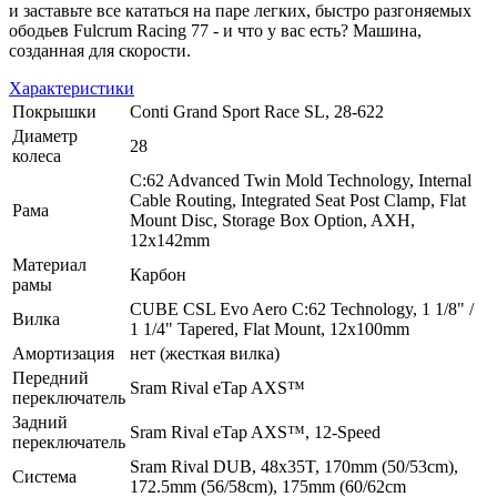
и заставьте все кататься на паре легких, быстро разгоняемых
ободьев Fulcrum Racing 77 - и что у вас есть? Машина,
созданная для скорости.
Характеристики
Покрышки
Conti Grand Sport Race SL, 28-622
Диаметр
28
колеса
C:62 Advanced Twin Mold Technology, Internal
Cable Routing, Integrated Seat Post Clamp, Flat
Рама
Mount Disc, Storage Box Option, AXH,
12x142mm
Материал
Карбон
рамы
CUBE CSL Evo Aero C:62 Technology, 1 1/8" /
Вилка
1 1/4" Tapered, Flat Mount, 12x100mm
Амортизация
нет (жесткая вилка)
Передний
Sram Rival eTap AXS™
переключатель
Задний
Sram Rival eTap AXS™, 12-Speed
переключатель
Sram Rival DUB, 48x35T, 170mm (50/53cm),
Система
172.5mm (56/58cm), 175mm (60/62cm