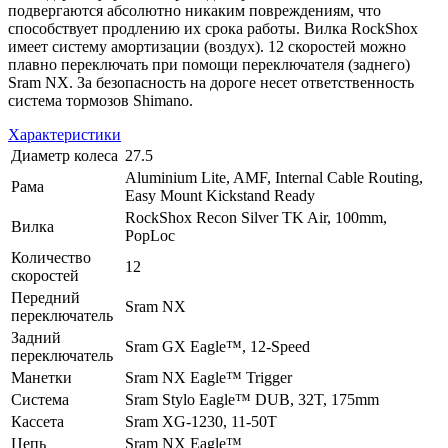
подвергаются абсолютно никаким повреждениям, что
способствует продлению их срока работы. Вилка RockShox
имеет систему амортизации (воздух). 12 скоростей можно
плавно переключать при помощи переключателя (заднего)
Sram NX. За безопасность на дороге несет ответственность
система тормозов Shimano.
Характеристики
Диаметр колеса
27.5
Aluminium Lite, AMF, Internal Cable Routing,
Рама
Easy Mount Kickstand Ready
RockShox Recon Silver TK Air, 100mm,
Вилка
PopLoc
Количество
12
скоростей
Передний
Sram NX
переключатель
Задний
Sram GX Eagle™, 12-Speed
переключатель
Манетки
Sram NX Eagle™ Trigger
Система
Sram Stylo Eagle™ DUB, 32T, 175mm
Кассета
Sram XG-1230, 11-50T
Цепь
Sram NX Eagle™