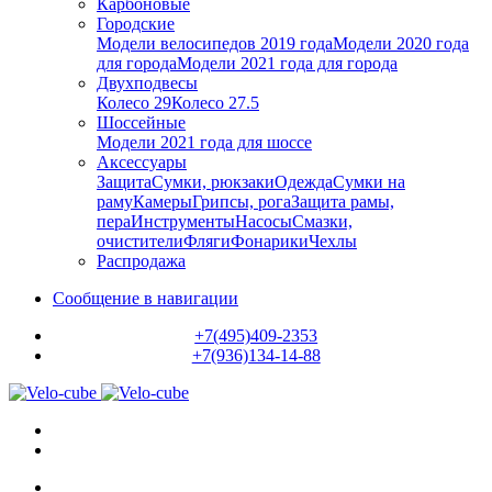
Карбоновые
Городские
Модели велосипедов 2019 года
Модели 2020 года
для города
Модели 2021 года для города
Двухподвесы
Колесо 29
Колесо 27.5
Шоссейные
Модели 2021 года для шоссе
Аксессуары
Защита
Сумки, рюкзаки
Одежда
Сумки на
раму
Камеры
Грипсы, рога
Защита рамы,
пера
Инструменты
Насосы
Смазки,
очистители
Фляги
Фонарики
Чехлы
Распродажа
Сообщение в навигации
+7(495)409-2353
+7(936)134-14-88