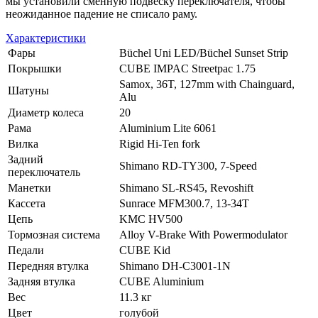
мы установили сменную подвеску переключателя, чтобы
неожиданное падение не списало раму.
Характеристики
Фары
Büchel Uni LED/Büchel Sunset Strip
Покрышки
CUBE IMPAC Streetpac 1.75
Samox, 36T, 127mm with Chainguard,
Шатуны
Alu
Диаметр колеса
20
Рама
Aluminium Lite 6061
Вилка
Rigid Hi-Ten fork
Задний
Shimano RD-TY300, 7-Speed
переключатель
Манетки
Shimano SL-RS45, Revoshift
Кассета
Sunrace MFM300.7, 13-34T
Цепь
KMC HV500
Тормозная система
Alloy V-Brake With Powermodulator
Педали
CUBE Kid
Передняя втулка
Shimano DH-C3001-1N
Задняя втулка
CUBE Aluminium
Вес
11.3 кг
Цвет
голубой