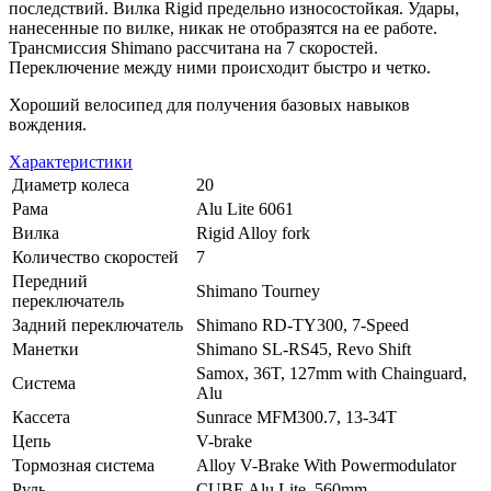
последствий. Вилка Rigid предельно износостойкая. Удары,
нанесенные по вилке, никак не отобразятся на ее работе.
Трансмиссия Shimano рассчитана на 7 скоростей.
Переключение между ними происходит быстро и четко.
Хороший велосипед для получения базовых навыков
вождения.
Характеристики
Диаметр колеса
20
Рама
Alu Lite 6061
Вилка
Rigid Alloy fork
Количество скоростей
7
Передний
Shimano Tourney
переключатель
Задний переключатель
Shimano RD-TY300, 7-Speed
Манетки
Shimano SL-RS45, Revo Shift
Samox, 36T, 127mm with Chainguard,
Система
Alu
Кассета
Sunrace MFM300.7, 13-34T
Цепь
V-brake
Тормозная система
Alloy V-Brake With Powermodulator
Руль
CUBE Alu Lite, 560mm