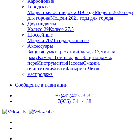
Карбоновые
Городские
Модели велосипедов 2019 года
Модели 2020 года
для города
Модели 2021 года для города
Двухподвесы
Колесо 29
Колесо 27.5
Шоссейные
Модели 2021 года для шоссе
Аксессуары
Защита
Сумки, рюкзаки
Одежда
Сумки на
раму
Камеры
Грипсы, рога
Защита рамы,
пера
Инструменты
Насосы
Смазки,
очистители
Фляги
Фонарики
Чехлы
Распродажа
Сообщение в навигации
+7(495)409-2353
+7(936)134-14-88