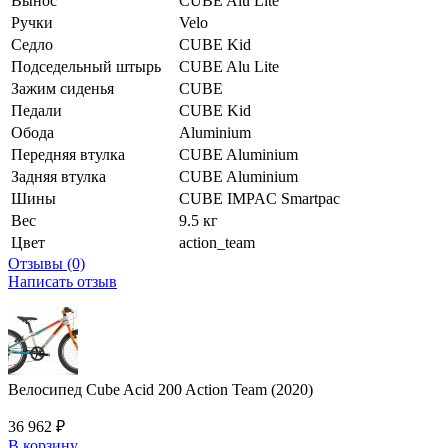
Вынос
CUBE Alu Lite
Ручки
Velo
Седло
CUBE Kid
Подседельный штырь
CUBE Alu Lite
Зажим сиденья
CUBE
Педали
CUBE Kid
Обода
Aluminium
Передняя втулка
CUBE Aluminium
Задняя втулка
CUBE Aluminium
Шины
CUBE IMPAC Smartpac
Вес
9.5 кг
Цвет
action_team
Отзывы (0)
Написать отзыв
Велосипед Cube Acid 200 Action Team (2020)
36 962
₽
В корзину