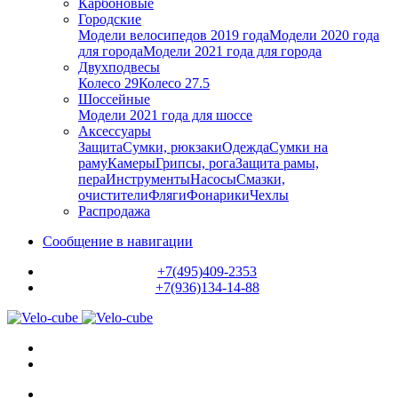
Карбоновые
Городские
Модели велосипедов 2019 года
Модели 2020 года
для города
Модели 2021 года для города
Двухподвесы
Колесо 29
Колесо 27.5
Шоссейные
Модели 2021 года для шоссе
Аксессуары
Защита
Сумки, рюкзаки
Одежда
Сумки на
раму
Камеры
Грипсы, рога
Защита рамы,
пера
Инструменты
Насосы
Смазки,
очистители
Фляги
Фонарики
Чехлы
Распродажа
Сообщение в навигации
+7(495)409-2353
+7(936)134-14-88