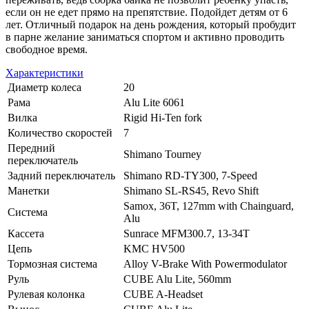
если он не едет прямо на препятствие. Подойдет детям от 6
лет. Отличный подарок на день рождения, который пробудит
в парне желание заниматься спортом и активно проводить
свободное время.
Характеристики
Диаметр колеса
20
Рама
Alu Lite 6061
Вилка
Rigid Hi-Ten fork
Количество скоростей
7
Передний
Shimano Tourney
переключатель
Задний переключатель
Shimano RD-TY300, 7-Speed
Манетки
Shimano SL-RS45, Revo Shift
Samox, 36T, 127mm with Chainguard,
Система
Alu
Кассета
Sunrace MFM300.7, 13-34T
Цепь
KMC HV500
Тормозная система
Alloy V-Brake With Powermodulator
Руль
CUBE Alu Lite, 560mm
Рулевая колонка
CUBE A-Headset