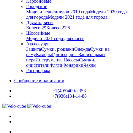
Карбоновые
Городские
Модели велосипедов 2019 года
Модели 2020 года
для города
Модели 2021 года для города
Двухподвесы
Колесо 29
Колесо 27.5
Шоссейные
Модели 2021 года для шоссе
Аксессуары
Защита
Сумки, рюкзаки
Одежда
Сумки на
раму
Камеры
Грипсы, рога
Защита рамы,
пера
Инструменты
Насосы
Смазки,
очистители
Фляги
Фонарики
Чехлы
Распродажа
Сообщение в навигации
+7(495)409-2353
+7(936)134-14-88