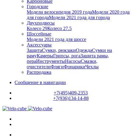
Карбоновые
Городские
Модели велосипедов 2019 года
Модели 2020 года
для города
Модели 2021 года для города
Двухподвесы
Колесо 29
Колесо 27.5
Шоссейные
Модели 2021 года для шоссе
Аксессуары
Защита
Сумки, рюкзаки
Одежда
Сумки на
раму
Камеры
Грипсы, рога
Защита рамы,
пера
Инструменты
Насосы
Смазки,
очистители
Фляги
Фонарики
Чехлы
Распродажа
Сообщение в навигации
+7(495)409-2353
+7(936)134-14-88