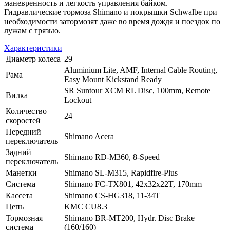
маневренность и легкость управления байком.
Гидравлические тормоза Shimano и покрышки Schwalbe при
необходимости затормозят даже во время дождя и поездок по
лужам с грязью.
Характеристики
Диаметр колеса
29
Aluminium Lite, AMF, Internal Cable Routing,
Рама
Easy Mount Kickstand Ready
SR Suntour XCM RL Disc, 100mm, Remote
Вилка
Lockout
Количество
24
скоростей
Передний
Shimano Acera
переключатель
Задний
Shimano RD-M360, 8-Speed
переключатель
Манетки
Shimano SL-M315, Rapidfire-Plus
Система
Shimano FC-TX801, 42x32x22T, 170mm
Кассета
Shimano CS-HG318, 11-34T
Цепь
KMC CU8.3
Тормозная
Shimano BR-MT200, Hydr. Disc Brake
система
(160/160)