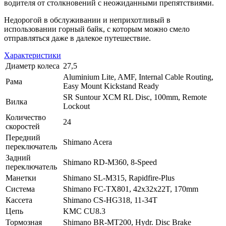
водителя от столкновений с неожиданными препятствиями.
Недорогой в обслуживании и неприхотливый в
использовании горный байк, с которым можно смело
отправляться даже в далекое путешествие.
Характеристики
Диаметр колеса
27,5
Aluminium Lite, AMF, Internal Cable Routing,
Рама
Easy Mount Kickstand Ready
SR Suntour XCM RL Disc, 100mm, Remote
Вилка
Lockout
Количество
24
скоростей
Передний
Shimano Acera
переключатель
Задний
Shimano RD-M360, 8-Speed
переключатель
Манетки
Shimano SL-M315, Rapidfire-Plus
Система
Shimano FC-TX801, 42x32x22T, 170mm
Кассета
Shimano CS-HG318, 11-34T
Цепь
KMC CU8.3
Тормозная
Shimano BR-MT200, Hydr. Disc Brake