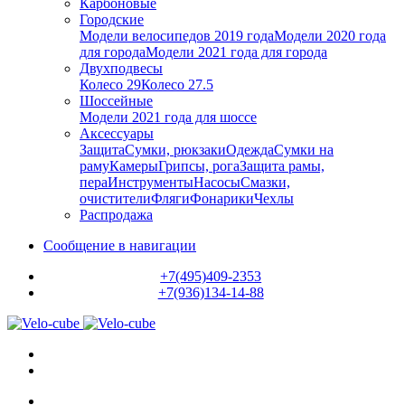
Карбоновые
Городские
Модели велосипедов 2019 года
Модели 2020 года
для города
Модели 2021 года для города
Двухподвесы
Колесо 29
Колесо 27.5
Шоссейные
Модели 2021 года для шоссе
Аксессуары
Защита
Сумки, рюкзаки
Одежда
Сумки на
раму
Камеры
Грипсы, рога
Защита рамы,
пера
Инструменты
Насосы
Смазки,
очистители
Фляги
Фонарики
Чехлы
Распродажа
Сообщение в навигации
+7(495)409-2353
+7(936)134-14-88