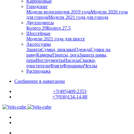
Карбоновые
Городские
Модели велосипедов 2019 года
Модели 2020 года
для города
Модели 2021 года для города
Двухподвесы
Колесо 29
Колесо 27.5
Шоссейные
Модели 2021 года для шоссе
Аксессуары
Защита
Сумки, рюкзаки
Одежда
Сумки на
раму
Камеры
Грипсы, рога
Защита рамы,
пера
Инструменты
Насосы
Смазки,
очистители
Фляги
Фонарики
Чехлы
Распродажа
Сообщение в навигации
+7(495)409-2353
+7(936)134-14-88