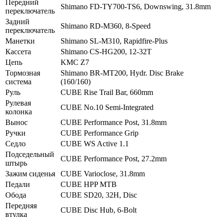
Передний
Shimano FD-TY700-TS6, Downswing, 31.8mm
переключатель
Задний
Shimano RD-M360, 8-Speed
переключатель
Манетки
Shimano SL-M310, Rapidfire-Plus
Кассета
Shimano CS-HG200, 12-32T
Цепь
KMC Z7
Тормозная
Shimano BR-MT200, Hydr. Disc Brake
система
(160/160)
Руль
CUBE Rise Trail Bar, 660mm
Рулевая
CUBE No.10 Semi-Integrated
колонка
Вынос
CUBE Performance Post, 31.8mm
Ручки
CUBE Performance Grip
Седло
CUBE WS Active 1.1
Подседельный
CUBE Performance Post, 27.2mm
штырь
Зажим сиденья
CUBE Varioclose, 31.8mm
Педали
CUBE HPP MTB
Обода
CUBE SD20, 32H, Disc
Передняя
CUBE Disc Hub, 6-Bolt
втулка