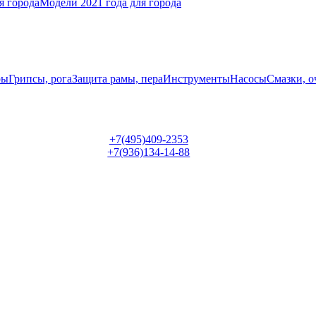
я города
Модели 2021 года для города
ры
Грипсы, рога
Защита рамы, пера
Инструменты
Насосы
Смазки, о
+7(495)409-2353
+7(936)134-14-88