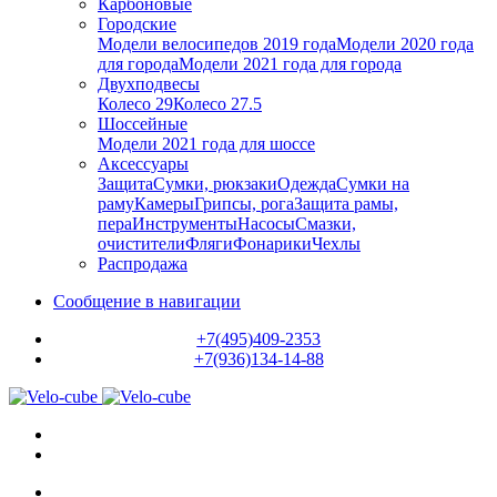
Карбоновые
Городские
Модели велосипедов 2019 года
Модели 2020 года
для города
Модели 2021 года для города
Двухподвесы
Колесо 29
Колесо 27.5
Шоссейные
Модели 2021 года для шоссе
Аксессуары
Защита
Сумки, рюкзаки
Одежда
Сумки на
раму
Камеры
Грипсы, рога
Защита рамы,
пера
Инструменты
Насосы
Смазки,
очистители
Фляги
Фонарики
Чехлы
Распродажа
Сообщение в навигации
+7(495)409-2353
+7(936)134-14-88