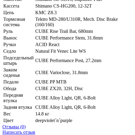
Кассета
Shimano CS-HG200, 12-32T
Цепь
KMC Z8.3
Тормозная
Tektro MD-280/U310R, Mech. Disc Brake
система
(160/160)
Руль
CUBE Rise Trail Bar, 680mm
Вынос
CUBE Performance Stem, 31.8mm
Ручки
ACID React
Седло
Natural Fit Venec Lite WS
Подседельный
CUBE Performance Post, 27.2mm
штырь
Зажим
CUBE Varioclose, 31.8mm
сиденья
Педали
CUBE PP MTB
Обода
CUBE ZX20, 32H, Disc
Передняя
CUBE Alloy Light, QR, 6-Bolt
втулка
Задняя втулка
CUBE Alloy Light, QR, 6-Bolt
Вес
14.8 кг
Цвет
deepviolet´n´purple
Отзывы (0)
Написать отзыв