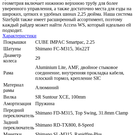
геометрия включает нижнюю верхнюю трубу для более
уверенного управления, а также достаточно места для езды на
широких, цепких и удобных шинах 2,25 дюйма. Наша система
SizeSplit также имеет расширенный ассортимент, поэтому
каждый райдер может найти Access WS, который идеально ей
подходит.
Характеристики
Покрышки
CUBE IMPAC Smartpac, 2.25
Шатуны
Shimano FC-M315, 36x22T
Диаметр
29
колеса
Aluminium Lite, AMF, двойное стыковое
Рама
соединение, внутренняя прокладка кабеля,
плоский тормоз, крепление SIC
Материал
Алюминий
рамы
Вилка
SR Suntour XCE, 100mm
Амортизация
Пружина
Передний
Shimano FD-M315, Top Swing, 31.8mm Clamp
переключатель
Задний
Shimano RD-TX800, 8-Speed
переключатель
Манетки
Shimano SL-M315, Rapidfire-Plus