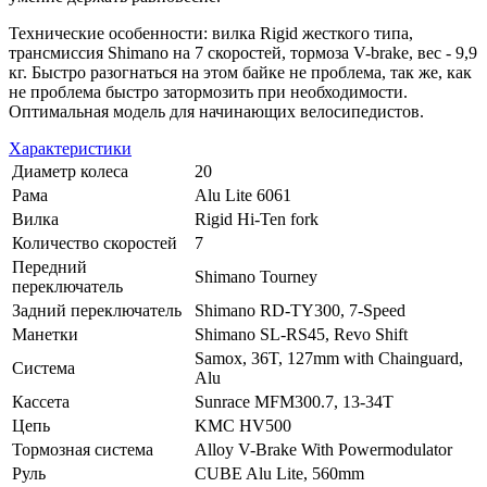
Технические особенности: вилка Rigid жесткого типа,
трансмиссия Shimano на 7 скоростей, тормоза V-brake, вес - 9,9
кг. Быстро разогнаться на этом байке не проблема, так же, как
не проблема быстро затормозить при необходимости.
Оптимальная модель для начинающих велосипедистов.
Характеристики
Диаметр колеса
20
Рама
Alu Lite 6061
Вилка
Rigid Hi-Ten fork
Количество скоростей
7
Передний
Shimano Tourney
переключатель
Задний переключатель
Shimano RD-TY300, 7-Speed
Манетки
Shimano SL-RS45, Revo Shift
Samox, 36T, 127mm with Chainguard,
Система
Alu
Кассета
Sunrace MFM300.7, 13-34T
Цепь
KMC HV500
Тормозная система
Alloy V-Brake With Powermodulator
Руль
CUBE Alu Lite, 560mm