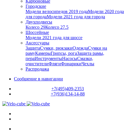
Карбоновые
Городские
Модели велосипедов 2019 года
Модели 2020 года
для города
Модели 2021 года для города
Двухподвесы
Колесо 29
Колесо 27.5
Шоссейные
Модели 2021 года для шоссе
Аксессуары
Защита
Сумки, рюкзаки
Одежда
Сумки на
раму
Камеры
Грипсы, рога
Защита рамы,
пера
Инструменты
Насосы
Смазки,
очистители
Фляги
Фонарики
Чехлы
Распродажа
Сообщение в навигации
+7(495)409-2353
+7(936)134-14-88