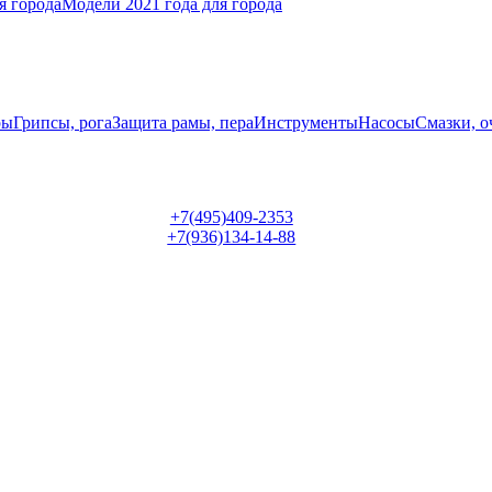
я города
Модели 2021 года для города
ры
Грипсы, рога
Защита рамы, пера
Инструменты
Насосы
Смазки, о
+7(495)409-2353
+7(936)134-14-88