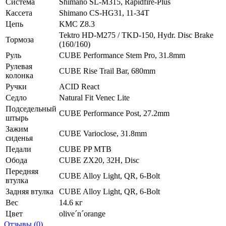
Система
Shimano SL-M315, Rapidfire-Plus
Кассета
Shimano CS-HG31, 11-34T
Цепь
KMC Z8.3
Tektro HD-M275 / TKD-150, Hydr. Disc Brake
Тормоза
(160/160)
Руль
CUBE Performance Stem Pro, 31.8mm
Рулевая
CUBE Rise Trail Bar, 680mm
колонка
Ручки
ACID React
Седло
Natural Fit Venec Lite
Подседельный
CUBE Performance Post, 27.2mm
штырь
Зажим
CUBE Varioclose, 31.8mm
сиденья
Педали
CUBE PP MTB
Обода
CUBE ZX20, 32H, Disc
Передняя
CUBE Alloy Light, QR, 6-Bolt
втулка
Задняя втулка
CUBE Alloy Light, QR, 6-Bolt
Вес
14.6 кг
Цвет
olive´n´orange
Отзывы (0)