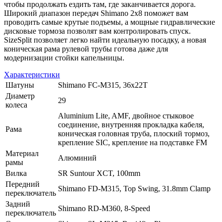
чтобы продолжать ездить там, где заканчивается дорога.
Широкий диапазон передач Shimano 2x8 поможет вам
проводить самые крутые подъемы, а мощные гидравлические
дисковые тормоза позволят вам контролировать спуск.
SizeSplit позволяет легко найти идеальную посадку, а новая
коническая рама рулевой трубы готова даже для
модернизации стойки капельницы.
Характеристики
Шатуны
Shimano FC-M315, 36x22T
Диаметр
29
колеса
Aluminium Lite, AMF, двойное стыковое
соединение, внутренняя прокладка кабеля,
Рама
коническая головная труба, плоский тормоз,
крепление SIC, крепление на подставке FM
Материал
Алюминий
рамы
Вилка
SR Suntour XCT, 100mm
Передний
Shimano FD-M315, Top Swing, 31.8mm Clamp
переключатель
Задний
Shimano RD-M360, 8-Speed
переключатель