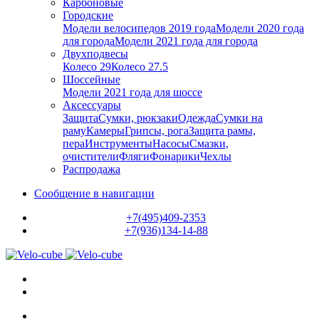
Карбоновые
Городские
Модели велосипедов 2019 года
Модели 2020 года
для города
Модели 2021 года для города
Двухподвесы
Колесо 29
Колесо 27.5
Шоссейные
Модели 2021 года для шоссе
Аксессуары
Защита
Сумки, рюкзаки
Одежда
Сумки на
раму
Камеры
Грипсы, рога
Защита рамы,
пера
Инструменты
Насосы
Смазки,
очистители
Фляги
Фонарики
Чехлы
Распродажа
Сообщение в навигации
+7(495)409-2353
+7(936)134-14-88