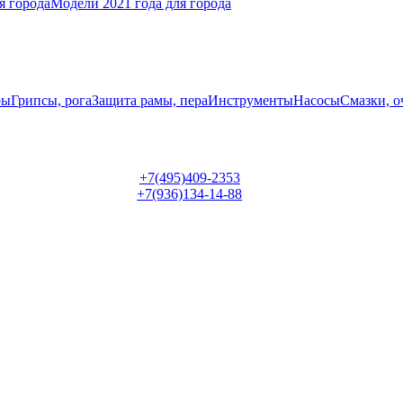
я города
Модели 2021 года для города
ры
Грипсы, рога
Защита рамы, пера
Инструменты
Насосы
Смазки, о
+7(495)409-2353
+7(936)134-14-88