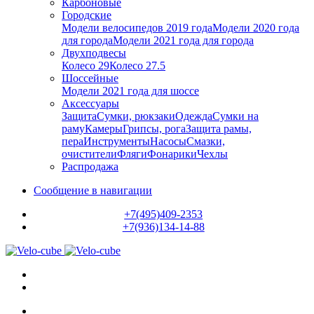
Карбоновые
Городские
Модели велосипедов 2019 года
Модели 2020 года
для города
Модели 2021 года для города
Двухподвесы
Колесо 29
Колесо 27.5
Шоссейные
Модели 2021 года для шоссе
Аксессуары
Защита
Сумки, рюкзаки
Одежда
Сумки на
раму
Камеры
Грипсы, рога
Защита рамы,
пера
Инструменты
Насосы
Смазки,
очистители
Фляги
Фонарики
Чехлы
Распродажа
Сообщение в навигации
+7(495)409-2353
+7(936)134-14-88