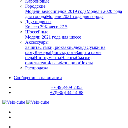
Карбоновые
Городские
Модели велосипедов 2019 года
Модели 2020 года
для города
Модели 2021 года для города
Двухподвесы
Колесо 29
Колесо 27.5
Шоссейные
Модели 2021 года для шоссе
Аксессуары
Защита
Сумки, рюкзаки
Одежда
Сумки на
раму
Камеры
Грипсы, рога
Защита рамы,
пера
Инструменты
Насосы
Смазки,
очистители
Фляги
Фонарики
Чехлы
Распродажа
Сообщение в навигации
+7(495)409-2353
+7(936)134-14-88