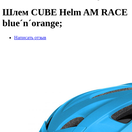
Шлем CUBE Helm AM RACE
blue´n´orange;
Написать отзыв