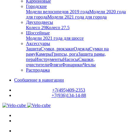
Карбоновые
Городские
Модели велосипедов 2019 года
Модели 2020 года
для города
Модели 2021 года для города
Двухподвесы
Колесо 29
Колесо 27.5
Шоссейные
Модели 2021 года для шоссе
Аксессуары
Защита
Сумки, рюкзаки
Одежда
Сумки на
раму
Камеры
Грипсы, рога
Защита рамы,
пера
Инструменты
Насосы
Смазки,
очистители
Фляги
Фонарики
Чехлы
Распродажа
Сообщение в навигации
+7(495)409-2353
+7(936)134-14-88