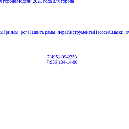
я города
Модели 2021 года для города
ры
Грипсы, рога
Защита рамы, пера
Инструменты
Насосы
Смазки, о
+7(495)409-2353
+7(936)134-14-88