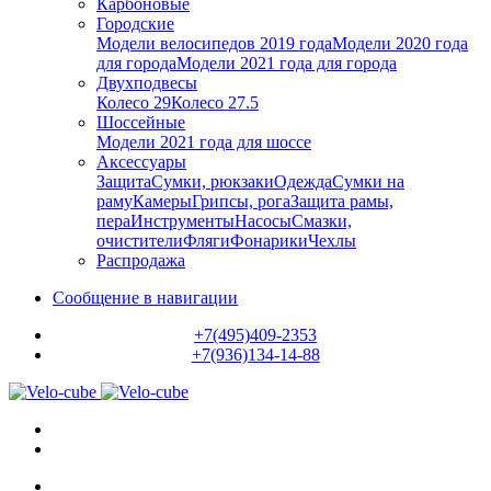
Карбоновые
Городские
Модели велосипедов 2019 года
Модели 2020 года
для города
Модели 2021 года для города
Двухподвесы
Колесо 29
Колесо 27.5
Шоссейные
Модели 2021 года для шоссе
Аксессуары
Защита
Сумки, рюкзаки
Одежда
Сумки на
раму
Камеры
Грипсы, рога
Защита рамы,
пера
Инструменты
Насосы
Смазки,
очистители
Фляги
Фонарики
Чехлы
Распродажа
Сообщение в навигации
+7(495)409-2353
+7(936)134-14-88