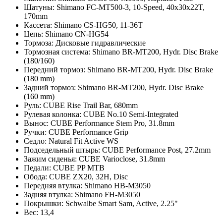
Шатуны: Shimano FC-MT500-3, 10-Speed, 40x30x22T,
170mm
Кассета: Shimano CS-HG50, 11-36T
Цепь: Shimano CN-HG54
Тормоза: Дисковые гидравлические
Тормозная система: Shimano BR-MT200, Hydr. Disc Brake
(180/160)
Передний тормоз: Shimano BR-MT200, Hydr. Disc Brake
(180 mm)
Задний тормоз: Shimano BR-MT200, Hydr. Disc Brake
(160 mm)
Руль: CUBE Rise Trail Bar, 680mm
Рулевая колонка: CUBE No.10 Semi-Integrated
Вынос: CUBE Performance Stem Pro, 31.8mm
Ручки: CUBE Performance Grip
Седло: Natural Fit Active WS
Подседельный штырь: CUBE Performance Post, 27.2mm
Зажим сиденья: CUBE Varioclose, 31.8mm
Педали: CUBE PP MTB
Обода: CUBE ZX20, 32H, Disc
Передняя втулка: Shimano HB-M3050
Задняя втулка: Shimano FH-M3050
Покрышки: Schwalbe Smart Sam, Active, 2.25"
Вес: 13,4