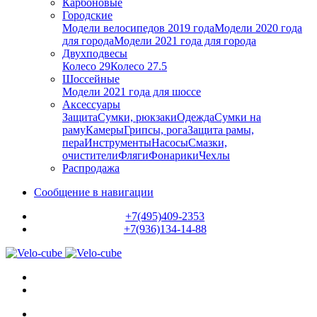
Карбоновые
Городские
Модели велосипедов 2019 года
Модели 2020 года
для города
Модели 2021 года для города
Двухподвесы
Колесо 29
Колесо 27.5
Шоссейные
Модели 2021 года для шоссе
Аксессуары
Защита
Сумки, рюкзаки
Одежда
Сумки на
раму
Камеры
Грипсы, рога
Защита рамы,
пера
Инструменты
Насосы
Смазки,
очистители
Фляги
Фонарики
Чехлы
Распродажа
Сообщение в навигации
+7(495)409-2353
+7(936)134-14-88