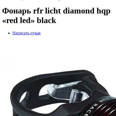
Фонарь rfr licht diamond hqp
«red led» black
Написать отзыв