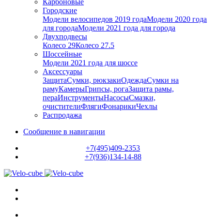
Карбоновые
Городские
Модели велосипедов 2019 года
Модели 2020 года
для города
Модели 2021 года для города
Двухподвесы
Колесо 29
Колесо 27.5
Шоссейные
Модели 2021 года для шоссе
Аксессуары
Защита
Сумки, рюкзаки
Одежда
Сумки на
раму
Камеры
Грипсы, рога
Защита рамы,
пера
Инструменты
Насосы
Смазки,
очистители
Фляги
Фонарики
Чехлы
Распродажа
Сообщение в навигации
+7(495)409-2353
+7(936)134-14-88