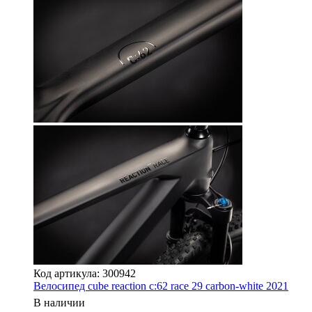
Код артикула: 300942
Велосипед cube reaction c:62 race 29 carbon-white 2021
В наличии