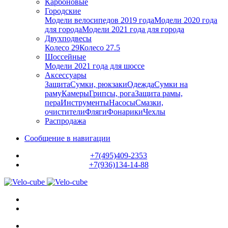
Карбоновые
Городские
Модели велосипедов 2019 года
Модели 2020 года
для города
Модели 2021 года для города
Двухподвесы
Колесо 29
Колесо 27.5
Шоссейные
Модели 2021 года для шоссе
Аксессуары
Защита
Сумки, рюкзаки
Одежда
Сумки на
раму
Камеры
Грипсы, рога
Защита рамы,
пера
Инструменты
Насосы
Смазки,
очистители
Фляги
Фонарики
Чехлы
Распродажа
Сообщение в навигации
+7(495)409-2353
+7(936)134-14-88